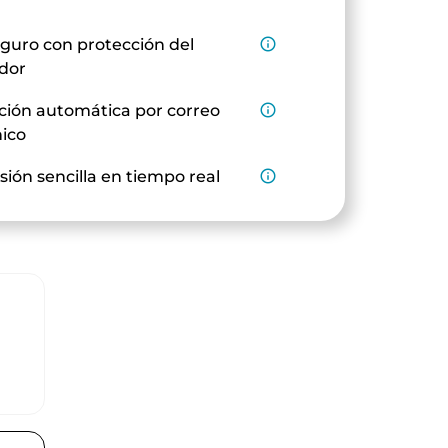
guro con protección del
info_outline
dor
ción automática por correo
info_outline
nico
sión sencilla en tiempo real
info_outline