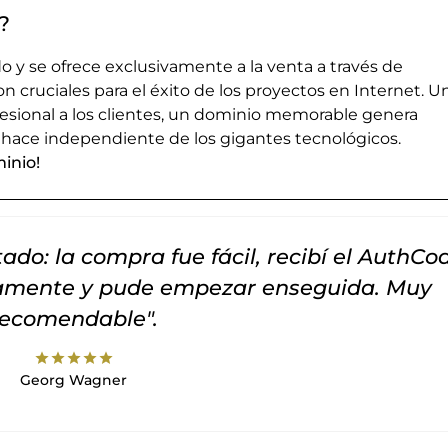
?
 y se ofrece exclusivamente a la venta a través de
cruciales para el éxito de los proyectos en Internet. U
esional a los clientes, un dominio memorable genera
 hace independiente de los gigantes tecnológicos.
inio!
do: la compra fue fácil, recibí el AuthCo
tamente y pude empezar enseguida. Muy
recomendable".
star
star
star
star
star
Georg Wagner