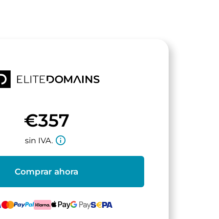
€357
info_outline
sin IVA.
Comprar ahora