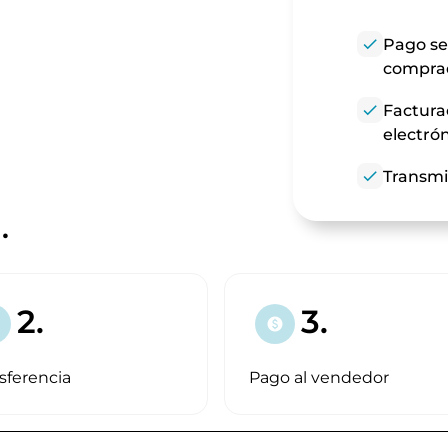
check
Pago se
compra
check
Factura
electró
check
Transmi
.
2.
3.
paid
sferencia
Pago al vendedor