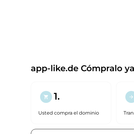
app-like.de Cómpralo ya
1.
shopping_cart
arrow_forward
Usted compra el dominio
Tran